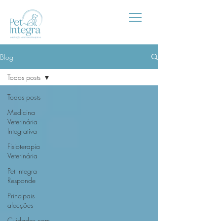
Blog
Todos posts
Todos posts
Medicina
Veterinária
Integrativa
Fisioterapia
Veterinária
Pet Integra
Responde
Principais
afecções
Cuidados com