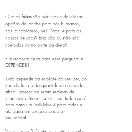
Que as 
frutas
 são nutritivas e deliciosas 
opções de lanche para nós humanos, 
nós já sabíamos, né?  Mas, e para os 
nossos peludos? Elas são ou não são 
liberadas como parte da dieta?
E a resposta certa para essa pergunta é: 
DEPENDE!!!
Tudo depende da espécie do seu pet, do 
tipo da fruta e da quantidade oferecida, 
afinal, apesar de serem repletas de 
vitaminas e fitonutrientes, nem tudo que é 
bom para um indivíduo é para todos e 
até água em excesso pode ser 
prejudicial.
Vamos nessa? Continue a leitura e saiba 