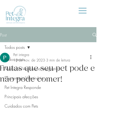
Post
Todos posts
Pet integra
Todos posts
10 de nov. de 2023
3 min de leitura
Frutas que seu pet pode e
Medicina Veterinária Integrativa
não pode comer!
Fisioterapia Veterinária
Pet Integra Responde
Principais afecções
Cuidados com Pets