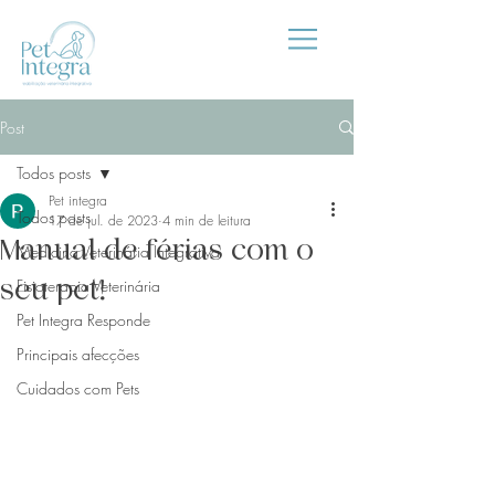
Post
Todos posts
Pet integra
Todos posts
17 de jul. de 2023
4 min de leitura
Manual de férias com o
Medicina Veterinária Integrativa
seu pet!
Fisioterapia Veterinária
Pet Integra Responde
Principais afecções
Cuidados com Pets