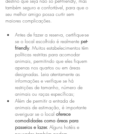
destino que seja não só pet-friendly, mas 
também seguro e confortável, para que o 
seu melhor amigo possa curtir sem 
maiores complicações.
Antes de fazer a reserva, certifique-se 
se o local escolhido é realmente 
pet-
friendly
. Muitos estabelecimentos têm 
políticas restritas para acomodar 
animais, permitindo que eles fiquem 
apenas nos quartos ou em áreas 
designadas. Leia atentamente as 
informações e verifique se há 
restrições de tamanho, número de 
animais ou raças específicas;
Além de permitir a entrada de 
animais de estimação, é importante 
averiguar se o local 
oferece 
comodidades como áreas para 
passeios e lazer.
 Alguns hotéis e 
pousadas também podem 