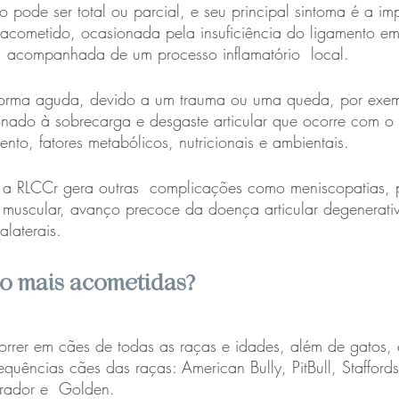
o pode ser total ou parcial, e seu principal sintoma é a im
cometido, ocasionada pela insuficiência do ligamento em 
o, acompanhada de um processo inflamatório  local.
forma aguda, devido a um trauma ou uma queda, por exem
onado à sobrecarga e desgaste articular que ocorre com o
nto, fatores metabólicos, nutricionais e ambientais.
a RLCCr gera outras  complicações como meniscopatias, 
 muscular, avanço precoce da doença articular degenerati
alaterais.
ão mais acometidas?
rrer em cães de todas as raças e idades, além de gatos, 
quências cães das raças: American Bully, PitBull, Stafford
brador e  Golden.