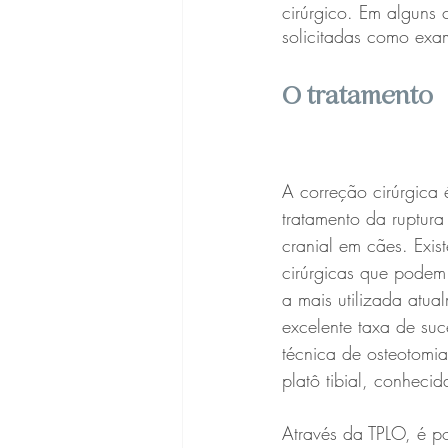
cirúrgico. Em alguns
solicitadas como exa
O tratamento
A correção cirúrgica
tratamento da ruptur
cranial em cães. Exis
cirúrgicas que podem 
a mais utilizada atu
excelente taxa de suc
técnica de osteotomia
platô tibial, conheci
Através da TPLO, é po