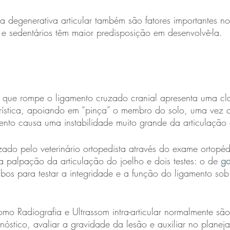
 degenerativa articular também são fatores importantes no
e sedentários têm maior predisposição em desenvolvê-la.
 que rompe o ligamento cruzado cranial apresenta uma cl
rística, apoiando em “pinça” o membro do solo, uma vez 
mento causa uma instabilidade muito grande da articulação 
zado pelo veterinário ortopedista através do exame ortopéd
 palpação da articulação do joelho e dois testes: o de 
ga
bos para testar a integridade e a função do ligamento so
o Radiografia e Ultrassom intra-articular normalmente são
nóstico, avaliar a gravidade da lesão e auxiliar no planej