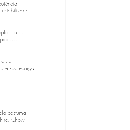
potência 
estabilizar a 
plo, ou de 
 processo 
perda 
va e sobrecarga 
ela costuma  
shire, Chow 