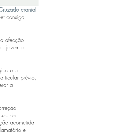
Cruzado cranial
pet consiga 
ta afecção 
de jovem e 
gico e a 
rticular prévio, 
erar a 
orreção 
 uso de 
ação acometida 
lamatório e 