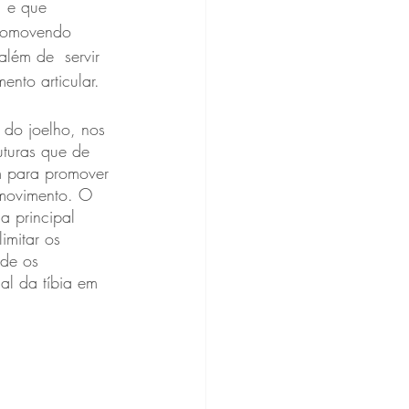
, e que 
promovendo 
além de  servir 
nto articular. 
 do joelho, nos 
turas que de 
 para promover 
 movimento. O 
a principal 
imitar os 
de os 
al da tíbia em 