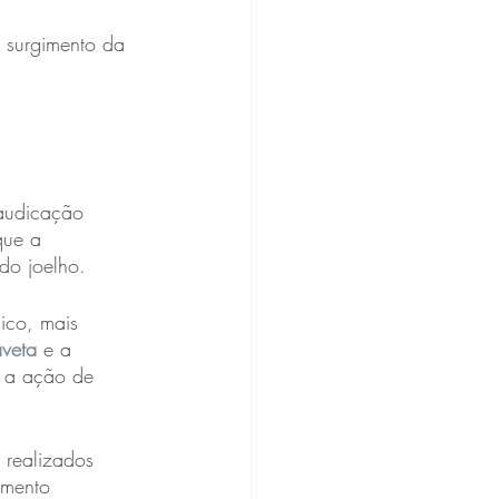
 surgimento da 
audicação 
que a 
do joelho. 
ico, mais 
veta
 e a 
b a ação de 
 realizados 
amento 