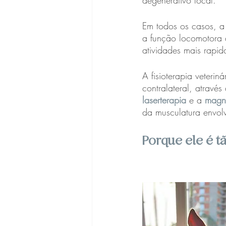
degenerativo local.
Em todos os casos, a 
a função locomotora 
atividades mais rapid
A fisioterapia veteri
contralateral, atrav
laserterapia
 e a 
magne
da musculatura envol
Porque ele é t