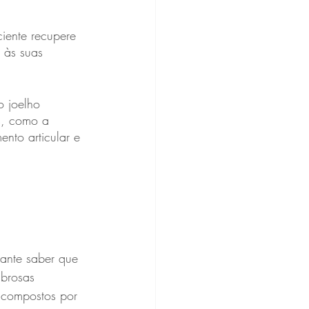
ciente recupere 
 às suas 
o joelho 
s, como a 
ento articular e 
ante saber que 
ibrosas 
, compostos por 