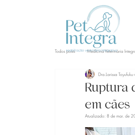
Todos posts
Medicina Veterinária Integr
Dra.Larissa Toyufuku
Cuidados com Pets
Ruptura 
em cães
Atualizado:
8 de mar. de 