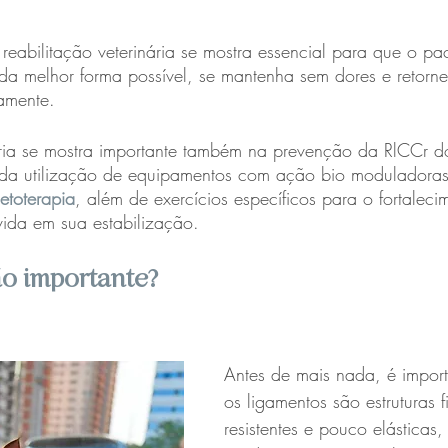
reabilitação veterinária se mostra essencial para que o pa
da melhor forma possível, se mantenha sem dores e retorne
amente.
nária se mostra importante também na prevenção da RlCCr d
és da utilização de equipamentos com ação bio moduladora
toterapia
, além de exercícios específicos para o fortalecim
vida em sua estabilização.
ão importante?
Antes de mais nada, é import
os ligamentos são estruturas f
resistentes e pouco elásticas