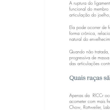
A ruptura do ligament
funcional do membro a
articulação do joelh
Ela pode ocorrer de 
forma crônica, relaci
natural do envelhecime
Quando não tratada, 
progressiva de massa
das articulações contr
Quais raças s
Apenas da  RlCCr oco
acometer com mais fre
Chow, Rottweiler, La