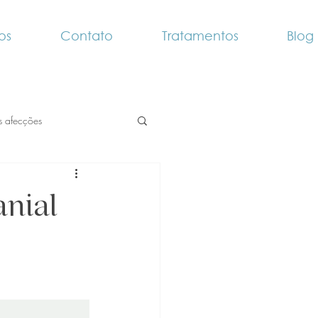
os
Contato
Tratamentos
Blog
is afecções
anial